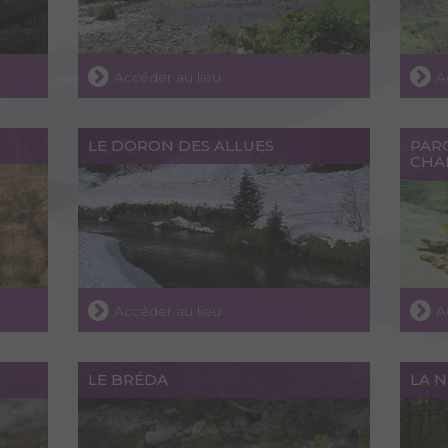
Accéder au lieu
A
LE DORON DES ALLUES
PARC
CHA
Accéder au lieu
A
LE BRÉDA
LA 