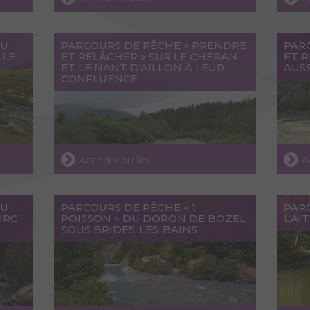
DU
PARCOURS DE PÊCHE « PRENDRE
PAR
LLE
ET RELÂCHER » SUR LE CHÉRAN
ET R
ET LE NANT D’AILLON À LEUR
AUS
CONFLUENCE
Accéder au lieu
A
DU
PARCOURS DE PÊCHE « 1
PAR
URG-
POISSON » DU DORON DE BOZEL
L’AI
SOUS BRIDES-LES-BAINS