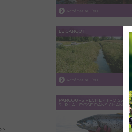
Accéder au lieu
LE GARGOT
Accéder au lieu
PARCOURS PÊCHE « 1 POISSON 
SUR LA LEYSSE DANS CHAMBÉ
>>