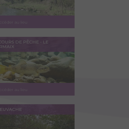
ccéder au lieu
OURS DE PÊCHE - LE
RMAIX
ccéder au lieu
NEUVACHE