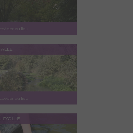
ccéder au lieu
IALLE
ccéder au lieu
U D’OLLE