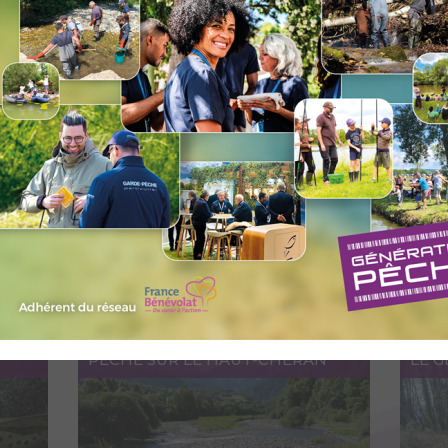
Accéder au lieu
A
LE TIER
LE S
Accéder au lieu
A
PÊCHE SUR LE HAUT-CHÉRAN
LE 