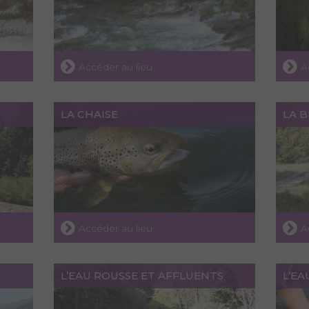
Accéder au lieu
A
LA CHAISE
LA B
Accéder au lieu
A
L’EAU ROUSSE ET AFFLUENTS
L’EA