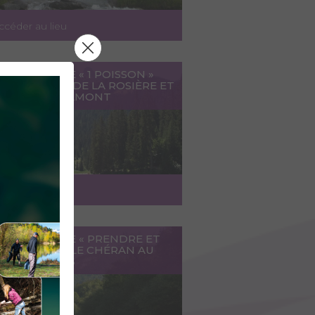
ccéder au lieu
OURS PÊCHE « 1 POISSON »
LA RETENUE DE LA ROSIÈRE ET
RUISSEAU EN AMONT
ccéder au lieu
COURS PÊCHE « PRENDRE ET
ÂCHER » SUR LE CHÉRAN AU
T DE BANGES