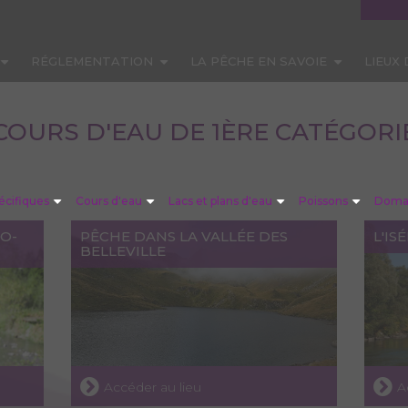
RÉGLEMENTATION
LA PÊCHE EN SAVOIE
LIEUX
COURS D'EAU DE 1ÈRE CATÉGORI
écifiques
Cours d'eau
Lacs et plans d'eau
Poissons
Domai
O-
PÊCHE DANS LA VALLÉE DES
L'IS
BELLEVILLE
Accéder au lieu
A