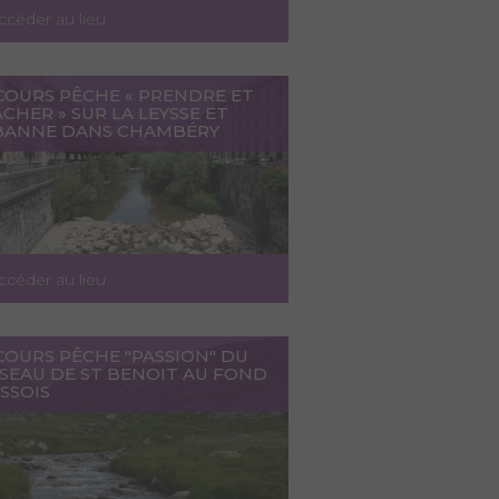
ccéder au lieu
COURS PÊCHE « PRENDRE ET
CHER » SUR LA LEYSSE ET
LBANNE DANS CHAMBÉRY
ccéder au lieu
COURS PÊCHE "PASSION" DU
SSEAU DE ST BENOIT AU FOND
SSOIS