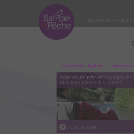
Aller
au
contenu
QUI SOMMES-NOUS ?
principal
CARTE DE PÊCHE
Tous les lieux de pêche
Parcours sp
PARCOURS PÊCHE "PASSION" N
KILL SUR L'ARLY À FLUMET
Accéder au lieu