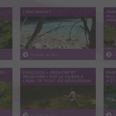
L'ARC AMONT
PAR
KIL
PRA
Accéder au lieu
A
O-
PARCOURS « PRENDRE ET
PAR
RELÂCHER » SUR LE GUIERS À
KILL
L’AVAL DE PONT-DE-BEAUVOISIN
À S
Accéder au lieu
A