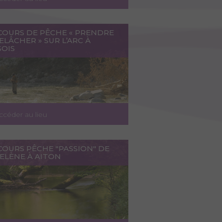
COURS DE PÊCHE « PRENDRE
ELÂCHER » SUR L’ARC À
SOIS
ccéder au lieu
COURS PÊCHE "PASSION" DE
TELÈNE À AITON