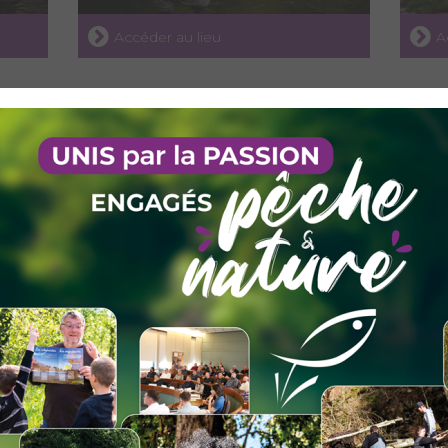
Accéder au lieu
A
PARCOURS PÊCHE « 1 POISSON »
PARC
SUR LE DORON DE BELLEVILLE
SUR 
EN AMONT DES MÉNUIRES
LE 
Accéder au lieu
A
»
PARCOURS PÊCHE « 1 POISSON »
PAR
RY
SUR L’ARC EN AMONT DU PONT
REL
PIERRE D’AVRIEUX
PON