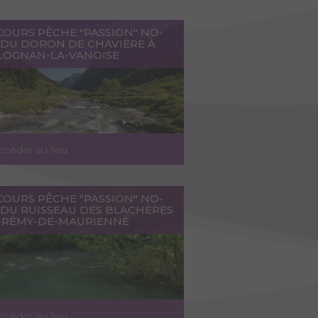
COURS PÊCHE "PASSION" NO-
L DU DORON DE CHAVIÈRE À
LOGNAN-LA-VANOISE
ccéder au lieu
COURS PÊCHE "PASSION" NO-
 DU RUISSEAU DES BLACHÈRES
T-RÉMY-DE-MAURIENNE
ccéder au lieu