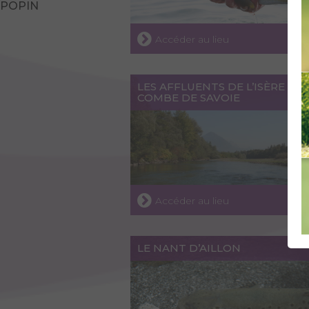
POPIN
Accéder au lieu
LES AFFLUENTS DE L’ISÈRE EN
COMBE DE SAVOIE
Accéder au lieu
LE NANT D’AILLON