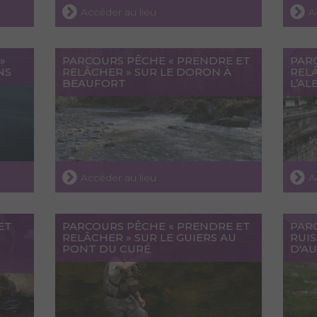
Accéder au lieu
A
»
PARCOURS PÊCHE « PRENDRE ET
PAR
NS
RELÂCHER » SUR LE DORON À
RELÂ
BEAUFORT
L’A
Accéder au lieu
A
ET
PARCOURS PÊCHE « PRENDRE ET
PAR
RELÂCHER » SUR LE GUIERS AU
RUI
PONT DU CURÉ
D'AU