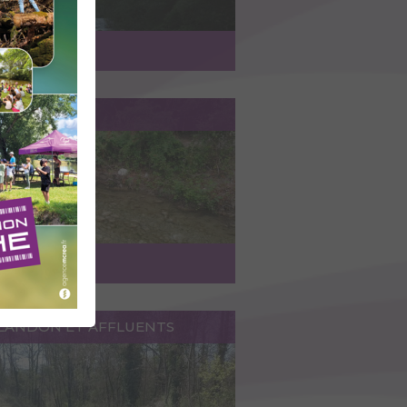
ccéder au lieu
IERROZ
ccéder au lieu
GLANDON ET AFFLUENTS