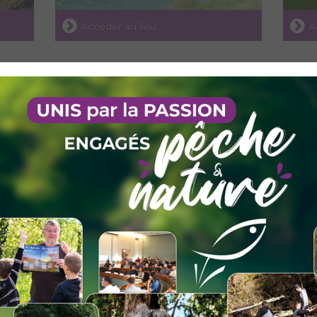
Accéder au lieu
A
N
LE LAC NOIR
LE L
Accéder au lieu
A
LE LAC DE PRESSET
LE L