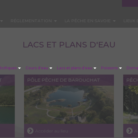
RÉGLEMENTATION
LA PÊCHE EN SAVOIE
LIEUX
LACS ET PLANS D'EAU
écifiques
Cours d'eau
Lacs et plans d'eau
Poissons
Domai
T
PÔLE PÊCHE DE BAROUCHAT
PÊC
Accéder au lieu
A