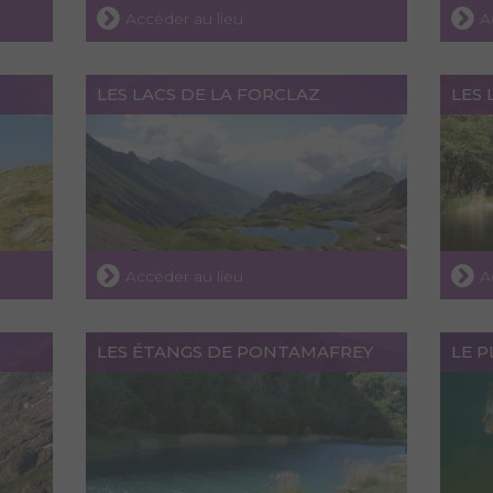
Accéder au lieu
A
LES LACS DE LA FORCLAZ
LES 
Accéder au lieu
A
LES ÉTANGS DE PONTAMAFREY
LE P