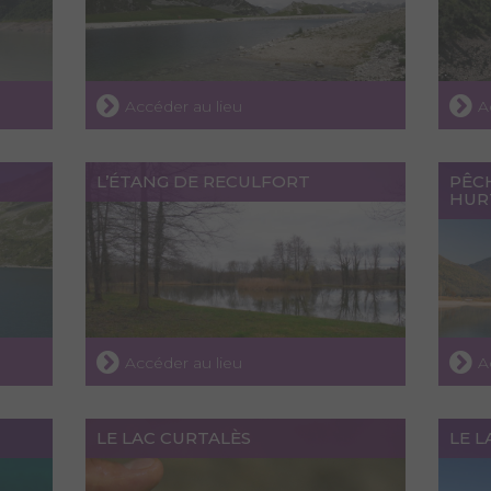
Accéder au lieu
A
L’ÉTANG DE RECULFORT
PÊC
HUR
Accéder au lieu
A
LE LAC CURTALÈS
LE L