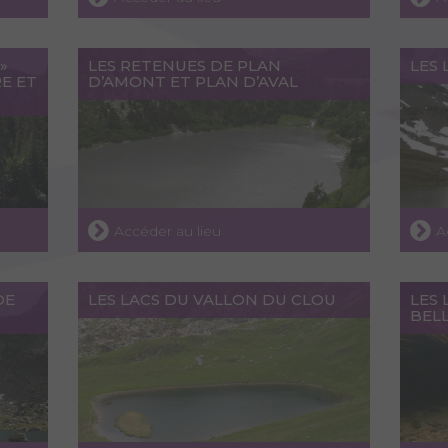
»
LES RETENUES DE PLAN
LES 
RE ET
D’AMONT ET PLAN D’AVAL
Accéder au lieu
A
DE
LES LACS DU VALLON DU CLOU
LES 
BELL