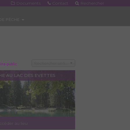
Documents
Contact
Rechercher
 DE PÊCHE
Rechercher un lieu
ne public
HE AU LAC DES EVETTES
ccéder au lieu