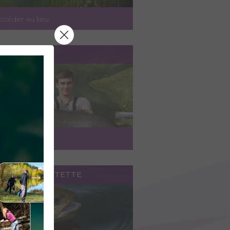
ccéder au lieu
AC DU LOU
ccéder au lieu
AC DE LA PORTETTE