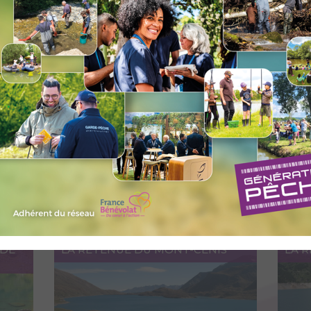
Accéder au lieu
A
S
LE LAC DE HAUTECOUR
PAR
LAC 
Accéder au lieu
A
 DE
LA RETENUE DU MONT-CENIS
LA 