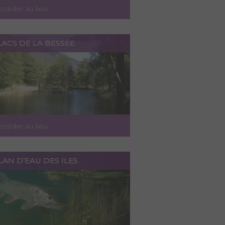
ccéder au lieu
LACS DE LA BESSÉE
ccéder au lieu
LAN D’EAU DES ILES