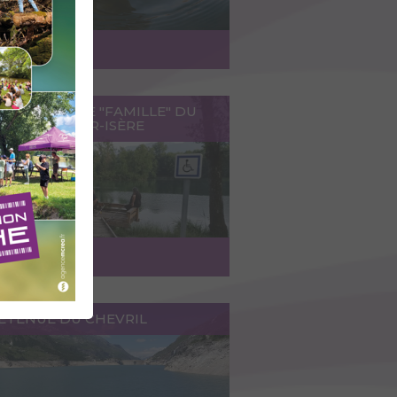
ccéder au lieu
COURS PÊCHE "FAMILLE" DU
DE GRÉSY-SUR-ISÈRE
ccéder au lieu
RETENUE DU CHEVRIL