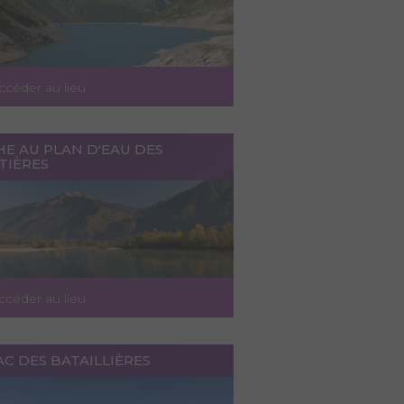
ccéder au lieu
HE AU PLAN D'EAU DES
TIÈRES
ccéder au lieu
AC DES BATAILLIÈRES