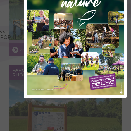
>>
POPIN
Accéder au lieu
PARCOURS DE PÊCHE "PASSION" SUR LE
RHÔNE À LUCEY