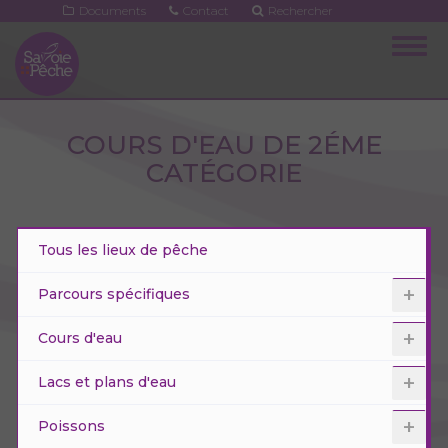
Aller
Documents
Contact
Rechercher
au
Togg
contenu
navig
principal
COURS D'EAU DE 2ÉME
CATÉGORIE
Tous les lieux de pêche
Parcours spécifiques
Cours d'eau
Lacs et plans d'eau
Poissons